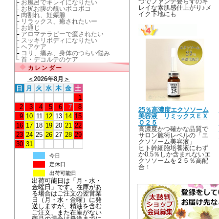
つでファンデ要らずのキ
├
お風呂でキレイになりたい
レイな素肌感仕上がり♪メ
├
お尻お腹の醜いボコボコ
イク下地にも
├
肉割れ、妊娠腺
├
リラックス、癒されたいー
├
お通じ
├
アロマテラピーで癒されたい
├
スッキリボディになりたい
├
ヘアケア
├
コリ、痛み、身体のつらい悩み
└
首・デコルテのケア
カレンダー
＜
2026年8月
＞
日
月
火
水
木
金
土
1
2
3
4
5
6
7
8
25％高濃度エクソソーム
美容液 リミックスＥＸ
9
10
11
12
13
14
15
Ｏ２５
16
17
18
19
20
21
22
高濃度かつ確かな品質で
23
24
25
26
27
28
29
サロン施術レベルの「エ
クソソーム美容液」
30
31
ヒト幹細胞培養液にわず
か0.5％しか含まれないエ
今日
クソソームを２５％高配
定休日
合！
出荷可能日
出荷可能日は「月・水・
金曜日」です。在庫があ
る場合はご注文の翌営業
日（月・水・金曜）に発
送しますが、精油を含む
ご注文、また在庫がない
商品の場合は発送までに