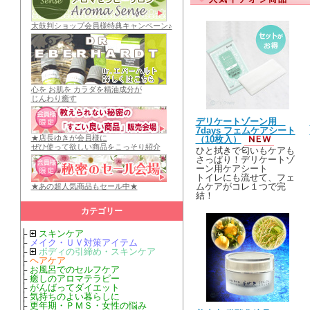
太鼓判ショップ会員様特典キャンペーン♪
心を お肌を カラダを精油成分が
じんわり癒す
デリケートゾーン用
7days フェムケアシート
★店長ゆきが会員様に
（10枚入）
ぜひ使って欲しい商品をこっそり紹介
ひと拭きで匂いもケアも
さっぱり！デリケートゾ
ーン用ケアシート
トイレにも流せて、フェ
ムケアがコレ１つで完
★あの超人気商品もセール中★
結！
カテゴリー
├
スキンケア
├
メイク・ＵＶ対策アイテム
├
ボディの引締め・スキンケア
├
ヘアケア
├
お風呂でのセルフケア
├
癒しのアロマテラピー
├
がんばってダイエット
├
気持ちのよい暮らしに
├
更年期・ＰＭＳ・女性の悩み