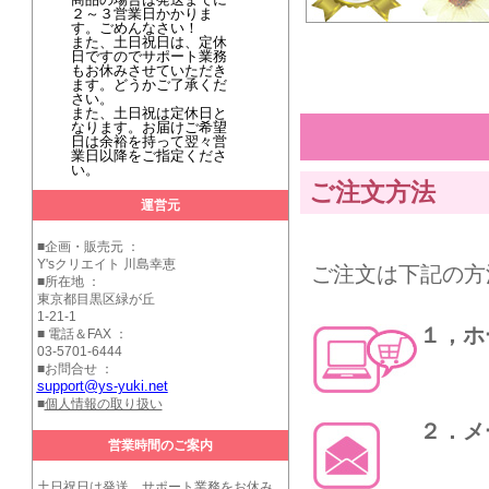
２～３営業日かかりま
す。ごめんなさい！
また、土日祝日は、定休
日ですのでサポート業務
もお休みさせていただき
ます。どうかご了承くだ
さい。
また、土日祝は定休日と
なります。お届けご希望
日は余裕を持って翌々営
業日以降をご指定くださ
い。
ご注文方法
運営元
■企画・販売元 ：
Y'sクリエイト 川島幸恵
ご注文は下記の方
■所在地 ：
東京都目黒区緑が丘
1-21-1
１，ホ
■ 電話＆FAX ：
03-5701-6444
■お問合せ ：
support@ys-yuki.net
■
個人情報の取り扱い
２．
営業時間のご案内
土日祝日は発送、サポート業務をお休み