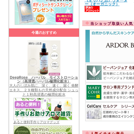
（オリバナム）ウォータ
ー（オーガニック）
当ショップ取扱い人気
今週のおすすめ
DeepRose ハーバル モイストローショ
ン（高浸透ハーバル極潤化粧水）
大人のしぼみ肌に、深く、速く、届く 発酵
エキス、２９種類もの天然成分配合 シュっ
と１秒高浸透の極潤化粧水
あると便利手作りアロマグッズ
人気イチオシ商品