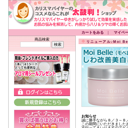
カートをみる
｜
マイペ
商品検索
リニューアル♪Moi B
お知らせ
誠に勝手ながら８／３～８
この期間にいただきました
次行ってまいりますのでど