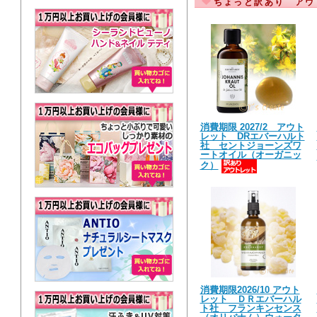
ちょっと訳あり アウ
消費期限 2027/2 アウト
レット DRエバーハルト
社 セントジョーンズワ
ートオイル（オーガニッ
ク）
消費期限2026/10 アウト
レット ＤＲエバーハル
ト社 フランキンセンス