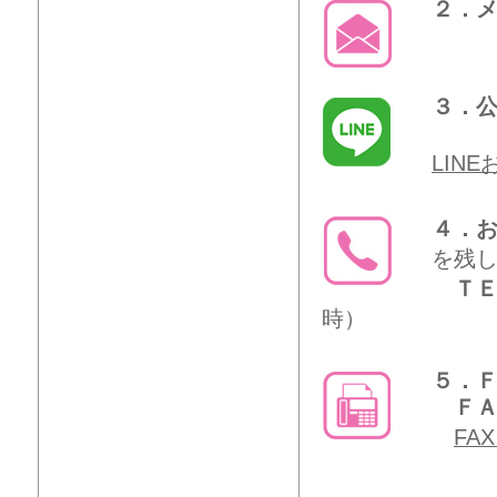
２．
３．公
LIN
４．
を残
ＴＥ
時）
５．
ＦＡＸ
FA