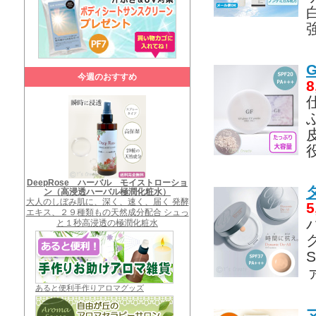
今週のおすすめ
8
DeepRose ハーバル モイストローショ
ン（高浸透ハーバル極潤化粧水）
大人のしぼみ肌に、深く、速く、届く 発酵
5
エキス、２９種類もの天然成分配合 シュっ
と１秒高浸透の極潤化粧水
あると便利手作りアロマグッズ