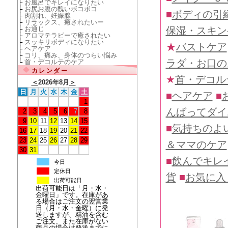
├
お風呂でキレイになりたい
├
お尻お腹の醜いボコボコ
■
ボディの引
├
肉割れ、妊娠腺
├
リラックス、癒されたいー
保湿・スキン
├
お通じ
├
アロマテラピーで癒されたい
├
スッキリボディになりたい
★
バストケア
├
ヘアケア
├
コリ、痛み、身体のつらい悩み
ラダ・お口の
└
首・デコルテのケア
カレンダー
★
首・デコル
＜
2026年8月
＞
日
月
火
水
木
金
土
■
ヘアケア
■
1
んばってダイ
2
3
4
5
6
7
8
9
10
11
12
13
14
15
■
気持ちのよ
16
17
18
19
20
21
22
23
24
25
26
27
28
29
＆ママのケア
30
31
■
飲んでキレ
今日
定休日
貨
■
お気に入
出荷可能日
出荷可能日は「月・水・
金曜日」です。在庫があ
る場合はご注文の翌営業
日（月・水・金曜）に発
送しますが、精油を含む
ご注文、また在庫がない
商品の場合は発送までに