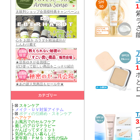
1
太鼓判ショップ会員様特典キャンペーン♪
心を お肌を カラダを精油成分が
じんわり癒す
★店長ゆきが会員様に
1
ぜひ使って欲しい商品をこっそり紹介
★あの超人気商品もセール中★
カテゴリー
├
スキンケア
├
メイク・ＵＶ対策アイテム
├
ボディの引締め・スキンケア
├
ヘアケア
3
├
お風呂でのセルフケア
├
癒しのアロマテラピー
├
がんばってダイエット
├
気持ちのよい暮らしに
├
更年期・ＰＭＳ・女性の悩み