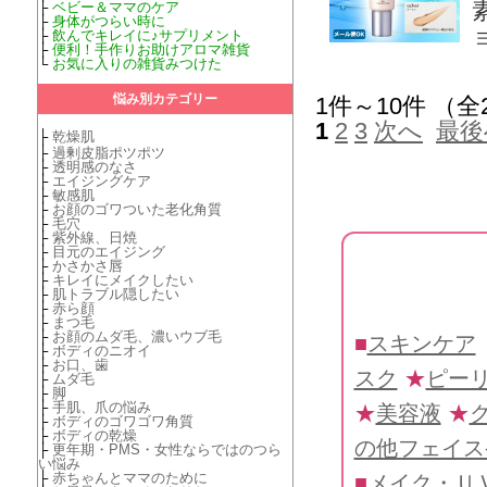
├
ベビー＆ママのケア
├
身体がつらい時に
├
飲んでキレイに♪サプリメント
├
便利！手作りお助けアロマ雑貨
└
お気に入りの雑貨みつけた
悩み別カテゴリー
1件～10件 （全
1
2
3
次へ
最後
├
乾燥肌
├
過剰皮脂ポツポツ
├
透明感のなさ
├
エイジングケア
├
敏感肌
├
お顔のゴワついた老化角質
├
毛穴
├
紫外線、日焼
├
目元のエイジング
├
かさかさ唇
├
キレイにメイクしたい
├
肌トラブル隠したい
├
赤ら顔
├
まつ毛
├
お顔のムダ毛、濃いウブ毛
■
スキンケア
├
ボディのニオイ
├
お口、歯
スク
★
ピー
├
ムダ毛
├
脚
├
手肌、爪の悩み
★
美容液
★
├
ボディのゴワゴワ角質
├
ボディの乾燥
の他フェイス
├
更年期・PMS・女性ならではのつら
い悩み
├
赤ちゃんとママのために
■
メイク・Ｕ