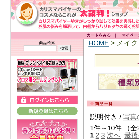
カートをみる
｜
マイペー
HOME
> メイ
商品検索
商品一覧
説明付き /
写真
1件～10件 （全
1
2
3
次へ
最後