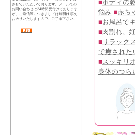
■
ボディの
させていただいております。メールでの
お問い合わせは24時間受付けております
悩み
■
赤ち
が、ご返信等につきましては週明け順次
お送りいたしますので、ご了承下さい。
■
お風呂で
■
肉割れ、
■
リラック
で癒された
■
スッキリ
身体のつら