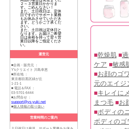
２～３営業日かかりま
す。ごめんなさい！
また、土日祝日は、定休
日ですのでサポート業務
もお休みさせていただき
ます。どうかご了承くだ
さい。
また、土日祝は定休日と
なります。お届けご希望
日は余裕を持って翌々営
業日以降をご指定くださ
い。
■
乾燥肌
■
過
運営元
ケア
■
敏感
■企画・販売元 ：
Y'sクリエイト 川島幸恵
■
お顔のゴ
■所在地 ：
東京都目黒区緑が丘
元のエイジ
1-21-1
■ 電話＆FAX ：
■
キレイに
03-5701-6444
■お問合せ ：
まつ毛
■
お
support@ys-yuki.net
■
個人情報の取り扱い
■
ボディの
営業時間のご案内
ボディのゴ
土日祝日は発送、サポート業務をお休み