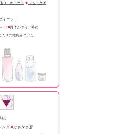
口のニオイケア
★
フットケア
ダイエット
ケア
■
身体がつらい時に
に入りの雑貨みつけた
感肌
ジング
■
かさかさ唇