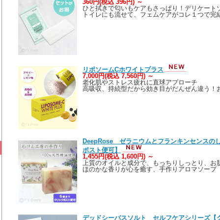
360円(税込 396円)
～
ひと拭きで匂いもケアもさっぱり！デリケート
トイレにも流せて、フェムケアがコレ１つで完
リポソームCホワイトプラス
7,000円(税込 7,560円)
～
老化肌やストレス疲れに直球アプローチ
高吸収、持続型だから効き目がだんぜん違う！
DeepRose ゼラニウムとフランキンセンス
ポスト便可】
1,455円(税込 1,600円)
～
上質のオイルと成分で、もっちりしっとり、お
ほのかな香りが心を癒す、手作りアロマソープ
デッドシーバスソルト セルフケアシリーズ【