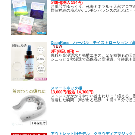
540円(税込 594円)
お風呂でゆっくり、死海ミネラル＋天然アロマ
自律神経の崩れやホルモンバランスの乱れに・
DeepRose ハーバル モイストローション
0円(税込 0円)
～
優れた高浸透水と発酵エキス、２９種類もの天
シュっと１秒浸透で高保湿と高浸透、年齢肌も
スマートネック極
13,000円(税込 14,300円)
ストレスがかかりやすい首まわりに「鍛える、
装着した瞬間、声が出る感動 １回１５分で首
アウトレット旧モデル クラウディアマジック 