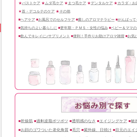
★
バストケア
★
ムダ毛ケア
★
まつ毛ケア
★
デンタルケア
★
カラダ・お
★
首・デコルテのケア
★
その他
■
ヘアケア
■
お風呂でのセルフケア
■
癒しのアロマテラピー
■
がんばって
■
気持ちのよい暮らしに
■
更年期・ＰＭＳ・女性の悩み
■
ベビー＆ママの
■
飲んでキレイに♪サプリメント
■
便利！手作りお助けアロマ雑貨
■
お気
■
乾燥肌
■
過剰皮脂ポツポツ
■
透明感のなさ
■
エイジングケア
■
敏
■
お顔のゴワついた老化角質
■
毛穴
■
紫外線、日焼け
■
目元のエイ