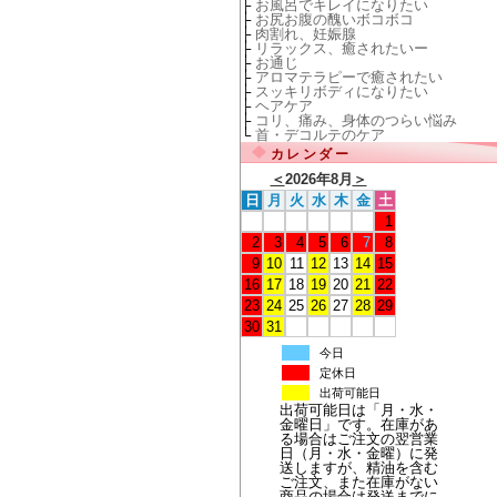
├
お風呂でキレイになりたい
├
お尻お腹の醜いボコボコ
├
肉割れ、妊娠腺
├
リラックス、癒されたいー
├
お通じ
├
アロマテラピーで癒されたい
├
スッキリボディになりたい
├
ヘアケア
├
コリ、痛み、身体のつらい悩み
└
首・デコルテのケア
カレンダー
＜
2026年8月
＞
日
月
火
水
木
金
土
1
2
3
4
5
6
7
8
9
10
11
12
13
14
15
16
17
18
19
20
21
22
23
24
25
26
27
28
29
30
31
今日
定休日
出荷可能日
出荷可能日は「月・水・
金曜日」です。在庫があ
る場合はご注文の翌営業
日（月・水・金曜）に発
送しますが、精油を含む
ご注文、また在庫がない
商品の場合は発送までに