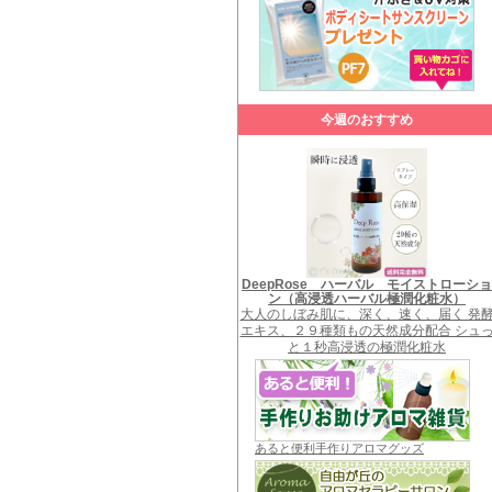
今週のおすすめ
DeepRose ハーバル モイストローショ
ン（高浸透ハーバル極潤化粧水）
大人のしぼみ肌に、深く、速く、届く 発
エキス、２９種類もの天然成分配合 シュ
と１秒高浸透の極潤化粧水
あると便利手作りアロマグッズ