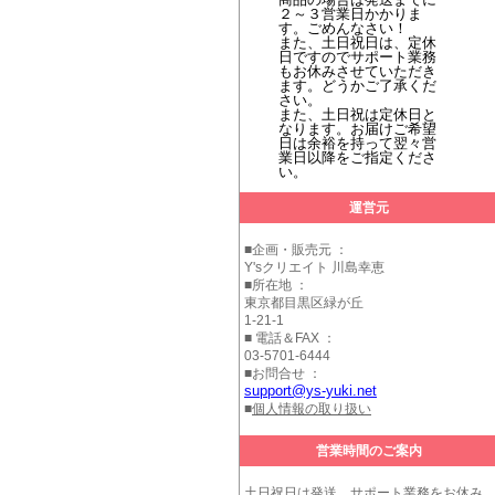
２～３営業日かかりま
す。ごめんなさい！
また、土日祝日は、定休
日ですのでサポート業務
もお休みさせていただき
ます。どうかご了承くだ
さい。
また、土日祝は定休日と
なります。お届けご希望
日は余裕を持って翌々営
業日以降をご指定くださ
い。
運営元
■企画・販売元 ：
Y'sクリエイト 川島幸恵
■所在地 ：
東京都目黒区緑が丘
1-21-1
■ 電話＆FAX ：
03-5701-6444
■お問合せ ：
support@ys-yuki.net
■
個人情報の取り扱い
営業時間のご案内
土日祝日は発送、サポート業務をお休み