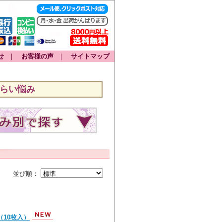
せ
｜
お客様の声
｜
サイトマップ
つらい悩み
並び順：
（10枚入）