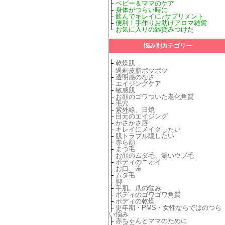
├
ベビー＆ママのケア
├
身体がつらい時に
├
飲んでキレイに♪サプリメント
├
便利！手作りお助けアロマ雑貨
└
お気に入りの雑貨みつけた
悩み別カテゴリー
├
乾燥肌
├
過剰皮脂ポツポツ
├
透明感のなさ
├
エイジングケア
├
敏感肌
├
お顔のゴワついた老化角質
├
毛穴
├
紫外線、日焼
├
目元のエイジング
├
かさかさ唇
├
キレイにメイクしたい
├
肌トラブル隠したい
├
赤ら顔
├
まつ毛
├
お顔のムダ毛、濃いウブ毛
├
ボディのニオイ
├
お口、歯
├
ムダ毛
├
脚
├
手肌、爪の悩み
├
ボディのゴワゴワ角質
├
ボディの乾燥
├
更年期・PMS・女性ならではのつら
い悩み
├
赤ちゃんとママのために