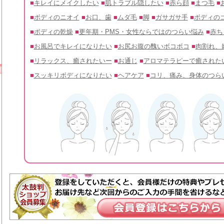
■
キレイにメイクしたい
■
肌トラブル隠したい
■
赤ら顔
■
まつ毛
■
■
ボディのニオイ
■
お口、歯
■
ムダ毛
■
脚
■
ガサガサ手
■
ボディの
■
ボディの乾燥
■
更年期・PMS・女性ならではのつらい悩み
■
赤ち
■
お風呂でキレイになりたい
■
お尻お腹の醜いボコボコ
■
肉割れ、
■
リラックス、癒されたいー
■
お通じ
■
アロマテラピーで癒された
■
スッキリボディになりたい
■
ヘアケア
■
コリ、痛み、身体のつら