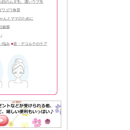
お顔のムダ毛、濃いウブ毛
ゴワゴワ角質
ゃんとママのために
妊娠腺
い
い悩み
■
首・デコルテのケア