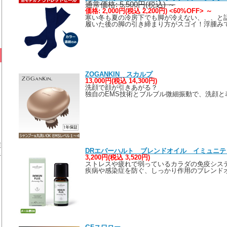
通常価格: 5,500円(税込)
～
価格: 2,000円(税込 2,200円) <60%OFF>
～
寒い冬も夏の冷房下でも脚が冷えない、、、と
履いた後の脚の引き締まり方がスゴイ！浮腫み
ZOGANKIN スカルプ
13,000円(税込 14,300円)
洗顔で顔が引きあがる？
独自のEMS技術とブルブル微細振動で、洗顔と
酵
DRエバーハルト ブレンドオイル イミュニ
っ
3,200円(税込 3,520円)
ストレスや疲れで弱っているカラダの免疫シス
疾病や感染症を防ぐ、しっかり作用のブレンド