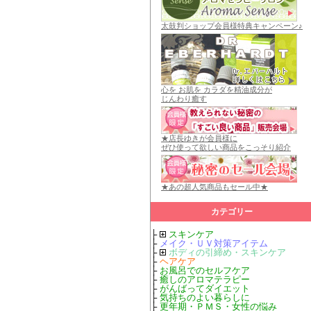
太鼓判ショップ会員様特典キャンペーン♪
心を お肌を カラダを精油成分が
じんわり癒す
★店長ゆきが会員様に
ぜひ使って欲しい商品をこっそり紹介
★あの超人気商品もセール中★
カテゴリー
├
スキンケア
├
メイク・ＵＶ対策アイテム
├
ボディの引締め・スキンケア
├
ヘアケア
├
お風呂でのセルフケア
├
癒しのアロマテラピー
├
がんばってダイエット
├
気持ちのよい暮らしに
├
更年期・ＰＭＳ・女性の悩み