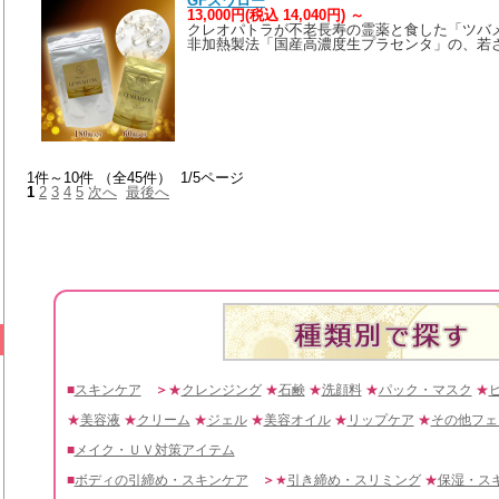
GFスワロー
13,000円(税込 14,040円)
～
クレオパトラが不老長寿の霊薬と食した「ツバ
非加熱製法「国産高濃度生プラセンタ」の、若
1件～10件 （全45件） 1/5ページ
1
2
3
4
5
次へ
最後へ
■
スキンケア
＞
★
クレンジング
★
石鹸
★
洗顔料
★
パック・マスク
★
★
美容液
★
クリーム
★
ジェル
★
美容オイル
★
リップケア
★
その他フェ
■
メイク・ＵＶ対策アイテム
■
ボディの引締め・スキンケア
＞
★
引き締め・スリミング
★
保湿・ス