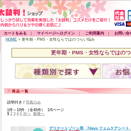
カートをみる
｜
マイページへログイン
｜
ご利用案内
｜
お問い合
HOME
> 更年期・PMS・女性ならではのつらい悩み
更年期・PMS・女性ならではの
商品一覧
説明付き /
写真のみ
1件～10件 （全45件） 1/5ページ
1
2
3
4
5
次へ
最後へ
デリケートゾーン用 7days フェムケアシート