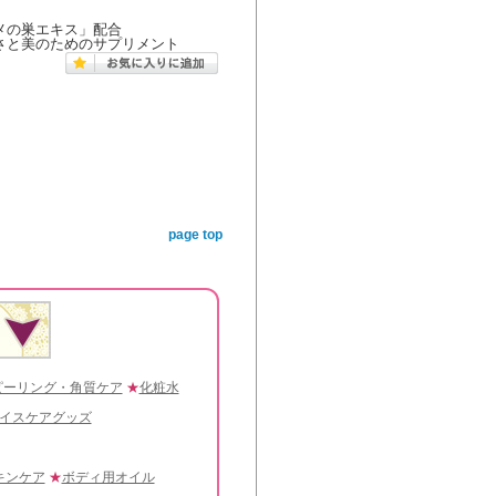
メの巣エキス」配合
さと美のためのサプリメント
page top
ピーリング・角質ケア
★
化粧水
イスケアグッズ
キンケア
★
ボディ用オイル