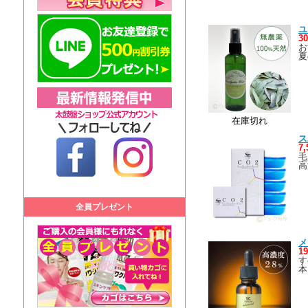
ユ
3
お
夏
在庫切れ
ス
7
毛
高
全員プレゼント
メ
1
す
本