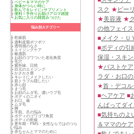
├
ベビー＆ママのケア
├
身体がつらい時に
スク
★
ピー
├
飲んでキレイに♪サプリメント
├
便利！手作りお助けアロマ雑貨
└
お気に入りの雑貨みつけた
★
美容液
★
の他フェイス
悩み別カテゴリー
■
メイク・Ｕ
├
乾燥肌
├
過剰皮脂ポツポツ
├
透明感のなさ
■
ボディの引
├
エイジングケア
├
敏感肌
保湿・スキン
├
お顔のゴワついた老化角質
├
毛穴
├
紫外線、日焼
★
バストケア
├
目元のエイジング
├
かさかさ唇
ラダ・お口の
├
キレイにメイクしたい
├
肌トラブル隠したい
★
首・デコル
├
赤ら顔
├
まつ毛
├
お顔のムダ毛、濃いウブ毛
■
ヘアケア
■
├
ボディのニオイ
├
お口、歯
んばってダイ
├
ムダ毛
├
脚
├
手肌、爪の悩み
■
気持ちのよ
├
ボディのゴワゴワ角質
├
ボディの乾燥
＆ママのケア
├
更年期・PMS・女性ならではのつら
い悩み
├
赤ちゃんとママのために
■
飲んでキレ