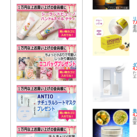
リ
7
老
高
ダ
4
た
エ
美
4
高
室