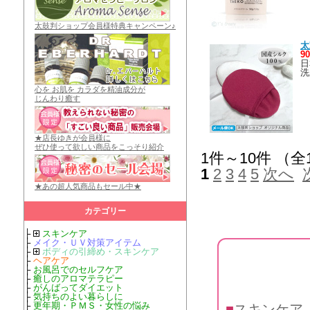
太鼓判ショップ会員様特典キャンペーン♪
太
9
日
洗
心を お肌を カラダを精油成分が
じんわり癒す
★店長ゆきが会員様に
ぜひ使って欲しい商品をこっそり紹介
1件～10件 （全
1
2
3
4
5
次へ
★あの超人気商品もセール中★
カテゴリー
├
スキンケア
├
メイク・ＵＶ対策アイテム
├
ボディの引締め・スキンケア
├
ヘアケア
├
お風呂でのセルフケア
├
癒しのアロマテラピー
├
がんばってダイエット
├
気持ちのよい暮らしに
├
更年期・ＰＭＳ・女性の悩み
■
スキンケア