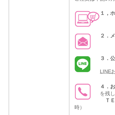
１，
２．
３．公
LIN
４．
を残
ＴＥ
時）