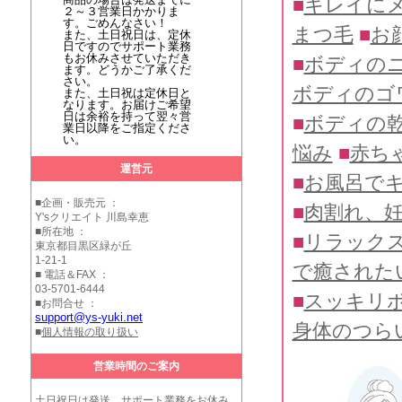
■
キレイに
２～３営業日かかりま
す。ごめんなさい！
まつ毛
■
お
また、土日祝日は、定休
日ですのでサポート業務
もお休みさせていただき
■
ボディの
ます。どうかご了承くだ
さい。
ボディのゴ
また、土日祝は定休日と
なります。お届けご希望
日は余裕を持って翌々営
■
ボディの
業日以降をご指定くださ
い。
悩み
■
赤ち
運営元
■
お風呂で
■企画・販売元 ：
■
肉割れ、
Y'sクリエイト 川島幸恵
■所在地 ：
■
リラック
東京都目黒区緑が丘
1-21-1
で癒された
■ 電話＆FAX ：
03-5701-6444
■
スッキリ
■お問合せ ：
support@ys-yuki.net
身体のつら
■
個人情報の取り扱い
営業時間のご案内
土日祝日は発送、サポート業務をお休み