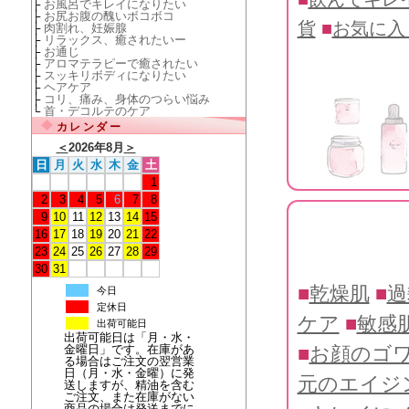
├
お風呂でキレイになりたい
├
お尻お腹の醜いボコボコ
貨
■
お気に入
├
肉割れ、妊娠腺
├
リラックス、癒されたいー
├
お通じ
├
アロマテラピーで癒されたい
├
スッキリボディになりたい
├
ヘアケア
├
コリ、痛み、身体のつらい悩み
└
首・デコルテのケア
カレンダー
＜
2026年8月
＞
日
月
火
水
木
金
土
1
2
3
4
5
6
7
8
9
10
11
12
13
14
15
16
17
18
19
20
21
22
23
24
25
26
27
28
29
30
31
■
乾燥肌
■
過
今日
定休日
ケア
■
敏感
出荷可能日
出荷可能日は「月・水・
金曜日」です。在庫があ
■
お顔のゴ
る場合はご注文の翌営業
日（月・水・金曜）に発
元のエイジ
送しますが、精油を含む
ご注文、また在庫がない
商品の場合は発送までに