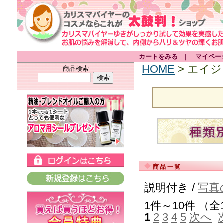
カートをみる
｜
マイペー
HOME
> エイ
商品検索
商品一覧
説明付き /
写真
1件～10件 （全
1
2
3
4
5
次へ