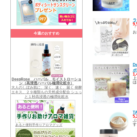
ラ
9
「
お
今週のおすすめ
D
ポ
1
上
DeepRose ハーバル モイストローショ
ほ
ン（高浸透ハーバル極潤化粧水）
大人のしぼみ肌に、深く、速く、届く 発酵
エキス、２９種類もの天然成分配合 シュっ
と１秒高浸透の極潤化粧水
T
5
ぷ
す
あると便利手作りアロマグッズ