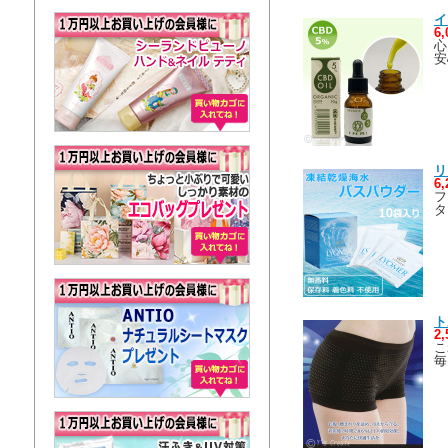
イ
6
心
安
リ
6
フ
タ
ト
2
こ
毎