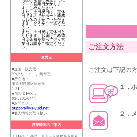
２～３営業日かかりま
す。ごめんなさい！
また、土日祝日は、定休
日ですのでサポート業務
もお休みさせていただき
ます。どうかご了承くだ
さい。
また、土日祝は定休日と
なります。お届けご希望
日は余裕を持って翌々営
業日以降をご指定くださ
ご注文方法
い。
運営元
ご注文は下記の
■企画・販売元 ：
Y'sクリエイト 川島幸恵
■所在地 ：
東京都目黒区緑が丘
１，
1-21-1
■ 電話＆FAX ：
03-5701-6444
■お問合せ ：
support@ys-yuki.net
２．
■
個人情報の取り扱い
営業時間のご案内
土日祝日は発送、サポート業務をお休み