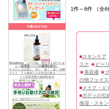
1件～6件 （全
今週のおすすめ
■
スキンケア
DeepRose ハーバル モイストローショ
スク
★
ピー
ン（高浸透ハーバル極潤化粧水）
大人のしぼみ肌に、深く、速く、届く 発酵
★
美容液
★
エキス、２９種類もの天然成分配合 シュっ
と１秒高浸透の極潤化粧水
の他フェイス
■
メイク・Ｕ
■
ボディの引
あると便利手作りアロマグッズ
保湿・スキン