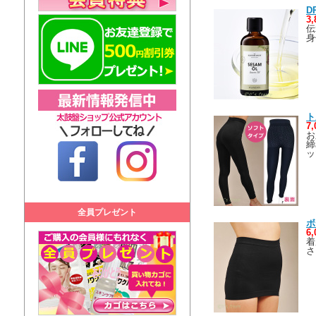
D
3
伝
身
ト
7
お
締
ッ
全員プレゼント
ボ
6
着
さ