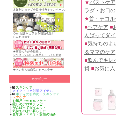
★
バストケア
ラダ・お口の
太鼓判ショップ会員様特典キャンペーン♪
★
首・デコル
■
ヘアケア
■
心を お肌を カラダを精油成分が
んばってダイ
じんわり癒す
■
気持ちのよ
＆ママのケア
★店長ゆきが会員様に
ぜひ使って欲しい商品をこっそり紹介
■
飲んでキレ
貨
■
お気に入
★あの超人気商品もセール中★
カテゴリー
├
スキンケア
├
メイク・ＵＶ対策アイテム
├
ボディの引締め・スキンケア
├
ヘアケア
├
お風呂でのセルフケア
├
癒しのアロマテラピー
├
がんばってダイエット
├
気持ちのよい暮らしに
├
更年期・ＰＭＳ・女性の悩み