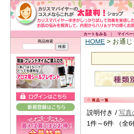
カートをみる
｜
マイペー
HOME
> お通じ
商品検索
商品一覧
説明付き /
写真
1件～6件 （全