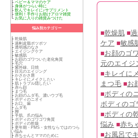
├
ベビー＆ママのケア
├
身体がつらい時に
├
飲んでキレイに♪サプリメント
├
便利！手作りお助けアロマ雑貨
└
お気に入りの雑貨みつけた
悩み別カテゴリー
■
乾燥肌
■
過
├
乾燥肌
ケア
■
敏感
├
過剰皮脂ポツポツ
├
透明感のなさ
├
エイジングケア
■
お顔のゴ
├
敏感肌
├
お顔のゴワついた老化角質
元のエイジ
├
毛穴
├
紫外線、日焼
├
目元のエイジング
■
キレイに
├
かさかさ唇
├
キレイにメイクしたい
まつ毛
■
お
├
肌トラブル隠したい
├
赤ら顔
├
まつ毛
■
ボディの
├
お顔のムダ毛、濃いウブ毛
├
ボディのニオイ
ボディのゴ
├
お口、歯
├
ムダ毛
├
脚
■
ボディの
├
手肌、爪の悩み
├
ボディのゴワゴワ角質
悩み
■
赤ち
├
ボディの乾燥
├
更年期・PMS・女性ならではのつら
い悩み
■
お風呂で
├
赤ちゃんとママのために