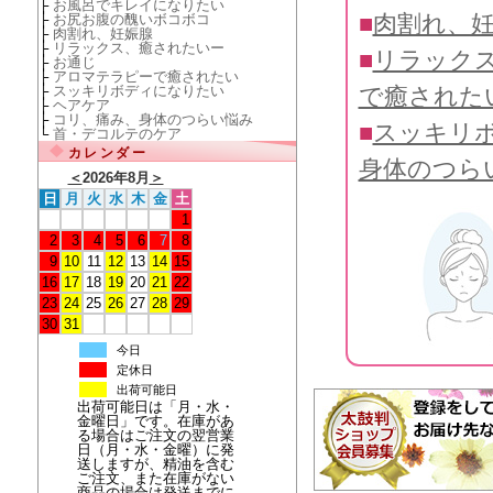
├
お風呂でキレイになりたい
■
肉割れ、
├
お尻お腹の醜いボコボコ
├
肉割れ、妊娠腺
├
リラックス、癒されたいー
■
リラック
├
お通じ
├
アロマテラピーで癒されたい
├
スッキリボディになりたい
で癒された
├
ヘアケア
├
コリ、痛み、身体のつらい悩み
■
スッキリ
└
首・デコルテのケア
カレンダー
身体のつら
＜
2026年8月
＞
日
月
火
水
木
金
土
1
2
3
4
5
6
7
8
9
10
11
12
13
14
15
16
17
18
19
20
21
22
23
24
25
26
27
28
29
30
31
今日
定休日
出荷可能日
出荷可能日は「月・水・
金曜日」です。在庫があ
る場合はご注文の翌営業
日（月・水・金曜）に発
送しますが、精油を含む
ご注文、また在庫がない
商品の場合は発送までに