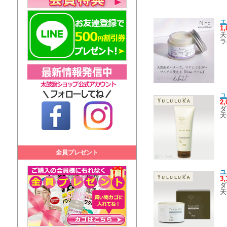
エ
1
天
ラ
ユ
2
ダ
天
全員プレゼント
ユ
3
ダ
天