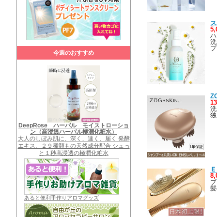
ス
5
ハ
洗
プ
今週のおすすめ
Z
1
洗
独
DeepRose ハーバル モイストローショ
ン（高浸透ハーバル極潤化粧水）
大人のしぼみ肌に、深く、速く、届く 発酵
エキス、２９種類もの天然成分配合 シュっ
と１秒高浸透の極潤化粧水
Ｅ
8
ブ
髪
あると便利手作りアロマグッズ