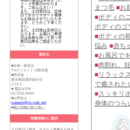
２～３営業日かかりま
まつ毛
■
お
す。ごめんなさい！
また、土日祝日は、定休
日ですのでサポート業務
■
ボディの
もお休みさせていただき
ます。どうかご了承くだ
ボディのゴ
さい。
また、土日祝は定休日と
なります。お届けご希望
■
ボディの
日は余裕を持って翌々営
業日以降をご指定くださ
悩み
■
赤ち
い。
■
お風呂で
運営元
■
肉割れ、
■企画・販売元 ：
Y'sクリエイト 川島幸恵
■
リラック
■所在地 ：
東京都目黒区緑が丘
で癒された
1-21-1
■ 電話＆FAX ：
■
スッキリ
03-5701-6444
■お問合せ ：
身体のつら
support@ys-yuki.net
■
個人情報の取り扱い
営業時間のご案内
土日祝日は発送、サポート業務をお休み