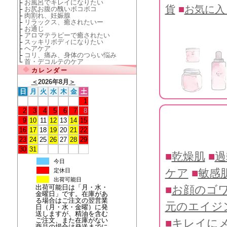
├
お風呂でキレイになりたい
貨
■
お気に入
├
お尻お腹の醜いボコボコ
├
肉割れ、妊娠腺
├
リラックス、癒されたいー
├
お通じ
├
アロマテラピーで癒されたい
├
スッキリボディになりたい
├
ヘアケア
├
コリ、痛み、身体のつらい悩み
└
首・デコルテのケア
カレンダー
＜
2026年8月
＞
日
月
火
水
木
金
土
1
2
3
4
5
6
7
8
9
10
11
12
13
14
15
16
17
18
19
20
21
22
23
24
25
26
27
28
29
30
31
■
乾燥肌
■
過
今日
ケア
■
敏感
定休日
出荷可能日
出荷可能日は「月・水・
■
お顔のゴ
金曜日」です。在庫があ
る場合はご注文の翌営業
元のエイジ
日（月・水・金曜）に発
送しますが、精油を含む
ご注文、また在庫がない
■
キレイに
商品の場合は発送までに