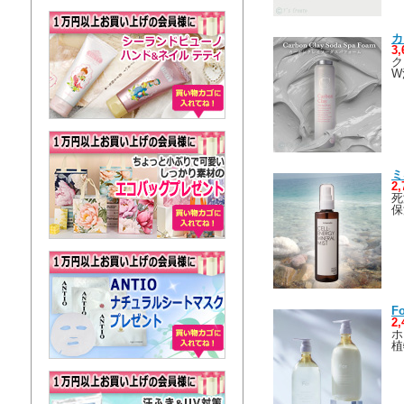
カ
3
ク
W
ミ
2
死
保
F
2
ホ
植