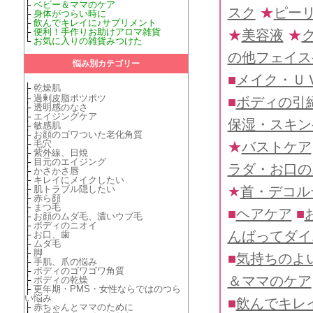
├
ベビー＆ママのケア
スク
★
ピー
├
身体がつらい時に
├
飲んでキレイに♪サプリメント
├
便利！手作りお助けアロマ雑貨
★
美容液
★
└
お気に入りの雑貨みつけた
の他フェイス
悩み別カテゴリー
■
メイク・Ｕ
├
乾燥肌
├
過剰皮脂ポツポツ
■
ボディの引
├
透明感のなさ
├
エイジングケア
保湿・スキン
├
敏感肌
├
お顔のゴワついた老化角質
├
毛穴
★
バストケア
├
紫外線、日焼
├
目元のエイジング
ラダ・お口の
├
かさかさ唇
├
キレイにメイクしたい
★
首・デコル
├
肌トラブル隠したい
├
赤ら顔
├
まつ毛
■
ヘアケア
■
├
お顔のムダ毛、濃いウブ毛
├
ボディのニオイ
んばってダイ
├
お口、歯
├
ムダ毛
├
脚
■
気持ちのよ
├
手肌、爪の悩み
├
ボディのゴワゴワ角質
＆ママのケア
├
ボディの乾燥
├
更年期・PMS・女性ならではのつら
い悩み
■
飲んでキレ
├
赤ちゃんとママのために