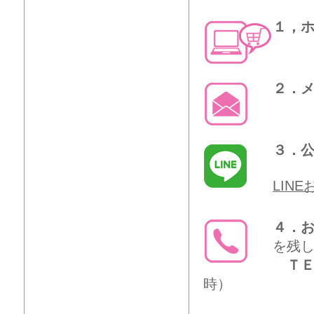
１，
２．
３．公
LIN
４．
を残
ＴＥ
時）