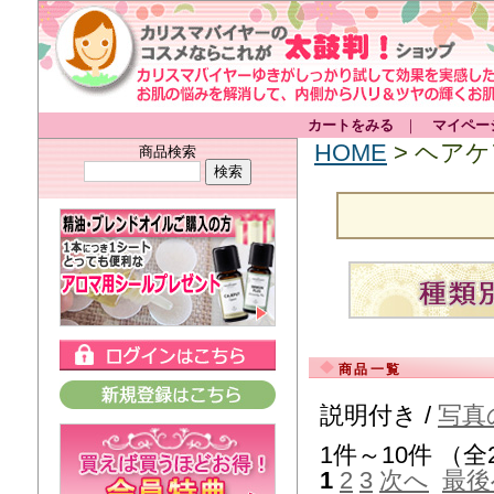
カートをみる
｜
マイペー
HOME
> ヘア
商品検索
商品一覧
説明付き /
写真
1件～10件 （全
1
2
3
次へ
最後