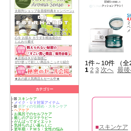
太鼓判ショップ会員様特典キャンペーン♪
S
4
２
ベ
メ
心を お肌を カラダを精油成分が
じんわり癒す
★店長ゆきが会員様に
1件～10件 （全
ぜひ使って欲しい商品をこっそり紹介
1
2
3
次へ
最後
★あの超人気商品もセール中★
カテゴリー
├
スキンケア
├
メイク・ＵＶ対策アイテム
├
ボディの引締め・スキンケア
├
ヘアケア
├
お風呂でのセルフケア
├
癒しのアロマテラピー
├
がんばってダイエット
├
気持ちのよい暮らしに
■
スキンケア
├
更年期・ＰＭＳ・女性の悩み