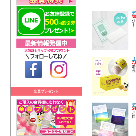
デ
3
ひ
ト
リ
7
老
高
全員プレゼント
デ
5
お
自