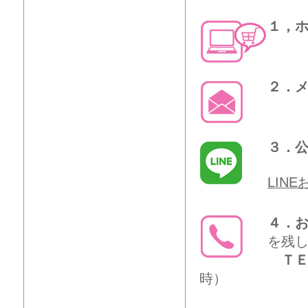
１，
２．
３．公
LIN
４．
を残
ＴＥ
時）