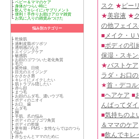
├
ベビー＆ママのケア
スク
★
ピー
├
身体がつらい時に
├
飲んでキレイに♪サプリメント
├
便利！手作りお助けアロマ雑貨
★
美容液
★
└
お気に入りの雑貨みつけた
の他フェイス
悩み別カテゴリー
■
メイク・Ｕ
├
乾燥肌
├
過剰皮脂ポツポツ
■
ボディの引
├
透明感のなさ
├
エイジングケア
保湿・スキン
├
敏感肌
├
お顔のゴワついた老化角質
├
毛穴
★
バストケア
├
紫外線、日焼
├
目元のエイジング
ラダ・お口の
├
かさかさ唇
├
キレイにメイクしたい
★
首・デコル
├
肌トラブル隠したい
├
赤ら顔
├
まつ毛
■
ヘアケア
■
├
お顔のムダ毛、濃いウブ毛
├
ボディのニオイ
んばってダイ
├
お口、歯
├
ムダ毛
├
脚
■
気持ちのよ
├
手肌、爪の悩み
├
ボディのゴワゴワ角質
＆ママのケア
├
ボディの乾燥
├
更年期・PMS・女性ならではのつら
い悩み
■
飲んでキレ
├
赤ちゃんとママのために