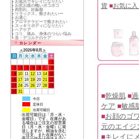
├
お風呂でキレイになりたい
貨
■
お気に入
├
お尻お腹の醜いボコボコ
├
肉割れ、妊娠腺
├
リラックス、癒されたいー
├
お通じ
├
アロマテラピーで癒されたい
├
スッキリボディになりたい
├
ヘアケア
├
コリ、痛み、身体のつらい悩み
└
首・デコルテのケア
カレンダー
＜
2026年8月
＞
日
月
火
水
木
金
土
1
2
3
4
5
6
7
8
9
10
11
12
13
14
15
16
17
18
19
20
21
22
23
24
25
26
27
28
29
30
31
■
乾燥肌
■
過
今日
ケア
■
敏感
定休日
出荷可能日
出荷可能日は「月・水・
■
お顔のゴ
金曜日」です。在庫があ
る場合はご注文の翌営業
元のエイジ
日（月・水・金曜）に発
送しますが、精油を含む
ご注文、また在庫がない
■
キレイに
商品の場合は発送までに