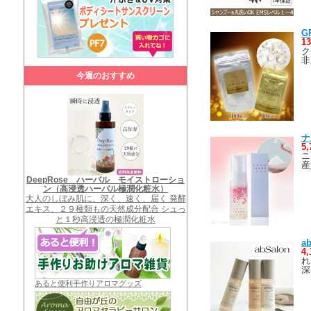
G
1
ク
非
今週のおすすめ
ナ
5
ニ
産
DeepRose ハーバル モイストローショ
ン（高浸透ハーバル極潤化粧水）
大人のしぼみ肌に、深く、速く、届く 発酵
エキス、２９種類もの天然成分配合 シュっ
と１秒高浸透の極潤化粧水
a
4
れ
深
あると便利手作りアロマグッズ