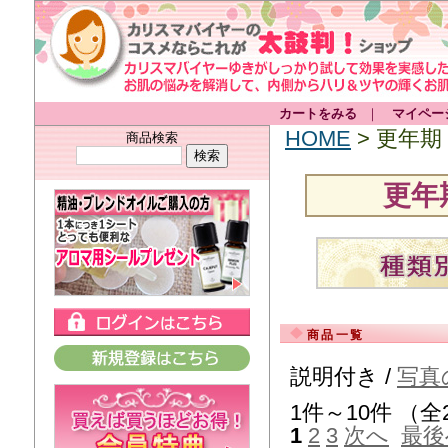
カートをみる
｜
マイペー
HOME
> 更年
商品検索
更年
商品一覧
説明付き /
写真
1件～10件 （全
1
2
3
次へ
最後