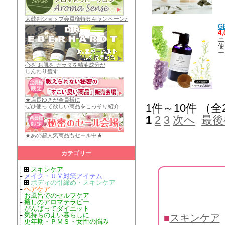
太鼓判ショップ会員様特典キャンペーン♪
G
4
エ
使
ー
心を お肌を カラダを精油成分が
じんわり癒す
★店長ゆきが会員様に
1件～10件 （全
ぜひ使って欲しい商品をこっそり紹介
1
2
3
次へ
最後
★あの超人気商品もセール中★
カテゴリー
├
スキンケア
├
メイク・ＵＶ対策アイテム
├
ボディの引締め・スキンケア
├
ヘアケア
├
お風呂でのセルフケア
├
癒しのアロマテラピー
├
がんばってダイエット
├
気持ちのよい暮らしに
■
スキンケア
├
更年期・ＰＭＳ・女性の悩み