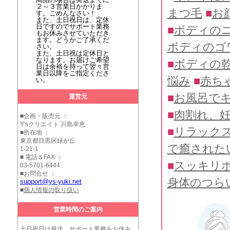
２～３営業日かかりま
まつ毛
■
お
す。ごめんなさい！
また、土日祝日は、定休
日ですのでサポート業務
■
ボディの
もお休みさせていただき
ます。どうかご了承くだ
ボディのゴ
さい。
また、土日祝は定休日と
なります。お届けご希望
■
ボディの
日は余裕を持って翌々営
業日以降をご指定くださ
悩み
■
赤ち
い。
■
お風呂で
運営元
■
肉割れ、
■企画・販売元 ：
Y'sクリエイト 川島幸恵
■
リラック
■所在地 ：
東京都目黒区緑が丘
で癒された
1-21-1
■ 電話＆FAX ：
■
スッキリ
03-5701-6444
■お問合せ ：
身体のつら
support@ys-yuki.net
■
個人情報の取り扱い
営業時間のご案内
土日祝日は発送、サポート業務をお休み