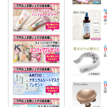
D
0
優
シ
ス
1
ス
装
Z
1
洗
独