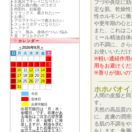
├
お風呂でキレイになりたい
ブづや炎症に効
├
お尻お腹の醜いボコボコ
定な肌、乾燥性
├
肉割れ、妊娠腺
├
リラックス、癒されたいー
性ホルモンに働
├
お通じ
├
アロマテラピーで癒されたい
や更年期の心と
├
スッキリボディになりたい
├
ヘアケア
また、これはこ
├
コリ、痛み、身体のつらい悩み
└
首・デコルテのケア
ミール精油自体
カレンダー
の不調に、さら
＜
2026年8月
＞
お使いいただけ
日
月
火
水
木
金
土
※軽い通経作用
1
2
3
4
5
6
7
8
用をお避けくだ
9
10
11
12
13
14
15
※香りが強いの
16
17
18
19
20
21
22
23
24
25
26
27
28
29
30
31
ホホバオイ
今日
人間の皮脂と同
定休日
す。
出荷可能日
天然の高品質の
出荷可能日は「月・水・
金曜日」です。在庫があ
に、皮膚の潤滑
る場合はご注文の翌営業
日（月・水・金曜）に発
る肌の不調をや
送しますが、精油を含む
ご注文、また在庫がない
をします。角層
商品の場合は発送までに