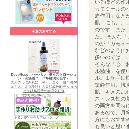
いるほどの作
カモミールの
痛作用」など
肌」にも、、
のです。また
今週のおすすめ
た。 そんな
のが「カモミ
などのように
多いのでは、
そんな「心、
ル精油
」を使
DeepRose ハーバル モイストローショ
ル。１滴手に
ン（高浸透ハーバル極潤化粧水）
大人のしぼみ肌に、深く、速く、届く 発酵
鎮静作用、抗
エキス、２９種類もの天然成分配合 シュっ
と１秒高浸透の極潤化粧水
肌、キメの乱
ストレス性の
の両方を同時
あるので、月
あると便利手作りアロマグッズ
方にもおすす
も良いと思い