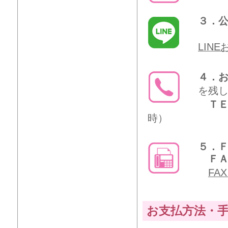
３．公
LIN
４．
を残
ＴＥ
時）
５．
ＦＡＸ
FA
お支払方法・