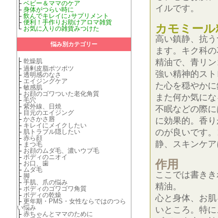
├
ベビー＆ママのケア
イルです。
├
身体がつらい時に
├
飲んでキレイに♪サプリメント
├
便利！手作りお助けアロマ雑貨
カモミール
└
お気に入りの雑貨みつけた
高い鎮静、抗う
悩み別カテゴリー
ます。キク科の
├
乾燥肌
精油で、青リン
├
過剰皮脂ポツポツ
強い精神的スト
├
透明感のなさ
├
エイジングケア
た心を穏やかに
├
敏感肌
├
お顔のゴワついた老化角質
また何か気にな
├
毛穴
├
紫外線、日焼
不眠などの際に
├
目元のエイジング
├
かさかさ唇
に効果的。香り
├
キレイにメイクしたい
のが良いです。
├
肌トラブル隠したい
├
赤ら顔
静、スキンケア
├
まつ毛
├
お顔のムダ毛、濃いウブ毛
├
ボディのニオイ
作用
├
お口、歯
├
ムダ毛
ここでは書きき
├
脚
├
手肌、爪の悩み
精油。
├
ボディのゴワゴワ角質
├
ボディの乾燥
心と身体、お肌
├
更年期・PMS・女性ならではのつら
い悩み
いところ。特に
├
赤ちゃんとママのために