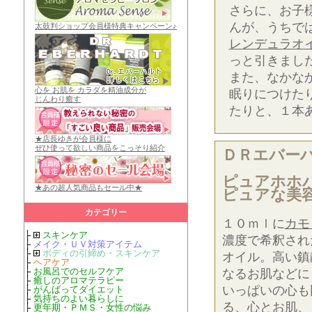
さらに、お子
んが、うちで
太鼓判ショップ会員様特典キャンペーン♪
レンデュラオ
っと引きまし
また、なかな
心を お肌を カラダを精油成分が
眠りにつけた
じんわり癒す
たりと、１本
★店長ゆきが会員様に
ぜひ使って欲しい商品をこっそり紹介
ＤＲエバー
ピュアホホ
★あの超人気商品もセール中★
ピュアな美
カテゴリー
１０ｍｌに
カモ
├
スキンケア
濃度で希釈され
├
メイク・ＵＶ対策アイテム
├
ボディの引締め・スキンケア
オイル。高い鎮
├
ヘアケア
├
お風呂でのセルフケア
なるお肌などに
├
癒しのアロマテラピー
いっぱいの心も
├
がんばってダイエット
├
気持ちのよい暮らしに
る、心とお肌、
├
更年期・ＰＭＳ・女性の悩み