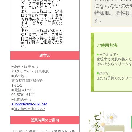
２～３営業日かかりま
にならないのが
す。ごめんなさい！
また、土日祝日は、定休
乾燥肌、脂性肌
日ですのでサポート業務
もお休みさせていただき
す。
ます。どうかご了承くだ
さい。
また、土日祝は定休日と
なります。お届けご希望
日は余裕を持って翌々営
業日以降をご指定くださ
ご使用方法
い。
■
そのままで･･･
運営元
化粧水でお肌を整えた
その上からクリームを
■企画・販売元 ：
Y'sクリエイト 川島幸恵
■
混ぜて･･･
■所在地 ：
またお手持ちのクリー
東京都目黒区緑が丘
1-21-1
■ 電話＆FAX ：
03-5701-6444
■お問合せ ：
support@ys-yuki.net
■
個人情報の取り扱い
営業時間のご案内
土日祝日は発送、サポート業務をお休み