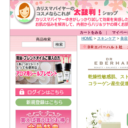
カートをみる
｜
マイペー
HOME
>
スキンケア
>
美容
商品検索
DRエバーハルト社
乾燥性敏感肌、ス
コラーゲン産生促