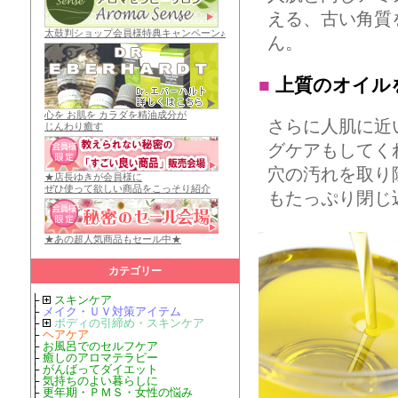
える、古い角質
太鼓判ショップ会員様特典キャンペーン♪
ん。
■
上質のオイル
心を お肌を カラダを精油成分が
さらに人肌に近
じんわり癒す
グケアもしてく
穴の汚れを取り
★店長ゆきが会員様に
ぜひ使って欲しい商品をこっそり紹介
もたっぷり閉じ
★あの超人気商品もセール中★
カテゴリー
├
スキンケア
├
メイク・ＵＶ対策アイテム
├
ボディの引締め・スキンケア
├
ヘアケア
├
お風呂でのセルフケア
├
癒しのアロマテラピー
├
がんばってダイエット
├
気持ちのよい暮らしに
├
更年期・ＰＭＳ・女性の悩み