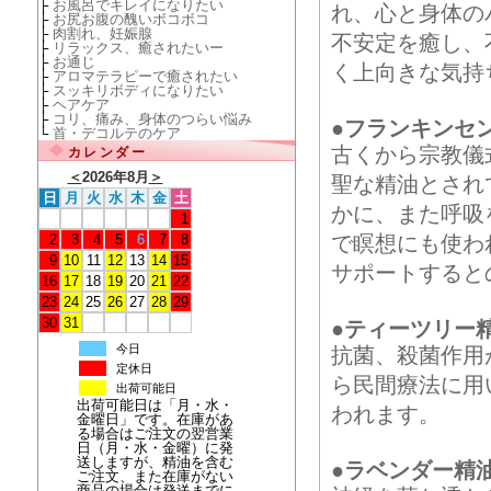
├
お風呂でキレイになりたい
れ、心と身体の
├
お尻お腹の醜いボコボコ
├
肉割れ、妊娠腺
不安定を癒し、
├
リラックス、癒されたいー
├
お通じ
く上向きな気持
├
アロマテラピーで癒されたい
├
スッキリボディになりたい
├
ヘアケア
├
コリ、痛み、身体のつらい悩み
●フランキンセ
└
首・デコルテのケア
古くから宗教儀
カレンダー
＜
2026年8月
＞
聖な精油とされ
日
月
火
水
木
金
土
かに、また呼吸
1
2
3
4
5
6
7
8
で瞑想にも使わ
9
10
11
12
13
14
15
サポートすると
16
17
18
19
20
21
22
23
24
25
26
27
28
29
30
31
●ティーツリー
今日
抗菌、殺菌作用
定休日
ら民間療法に用
出荷可能日
出荷可能日は「月・水・
われます。
金曜日」です。在庫があ
る場合はご注文の翌営業
日（月・水・金曜）に発
送しますが、精油を含む
●ラベンダー精
ご注文、また在庫がない
商品の場合は発送までに