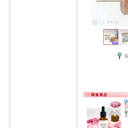
関連商品
D
7
ア
凝
※