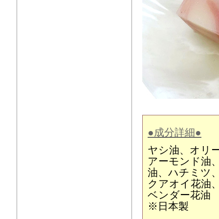
●成分詳細●
ヤシ油、オリー
アーモンド油
油、ハチミツ
クアオイ花油
ベンダー花油
※日本製