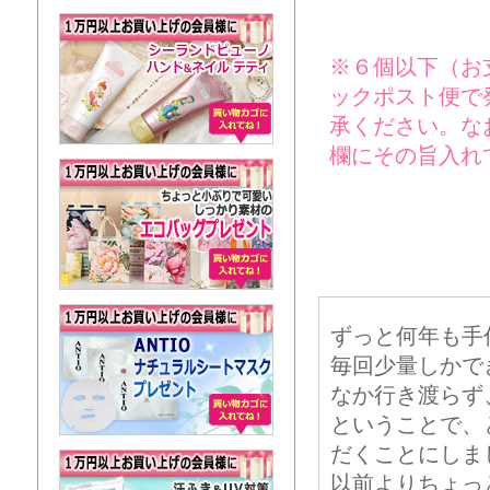
※６個以下（お
ックポスト便で
承ください。な
欄にその旨入れ
ずっと何年も手
毎回少量しかで
なか行き渡らず
ということで、
だくことにしま
以前よりちょっ