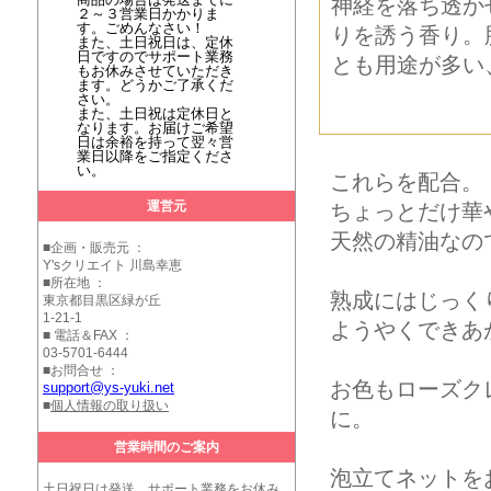
神経を落ち透か
２～３営業日かかりま
す。ごめんなさい！
りを誘う香り。
また、土日祝日は、定休
日ですのでサポート業務
とも用途が多い
もお休みさせていただき
ます。どうかご了承くだ
さい。
また、土日祝は定休日と
なります。お届けご希望
日は余裕を持って翌々営
業日以降をご指定くださ
い。
これらを配合。
運営元
ちょっとだけ華
天然の精油なの
■企画・販売元 ：
Y'sクリエイト 川島幸恵
■所在地 ：
熟成にはじっく
東京都目黒区緑が丘
1-21-1
ようやくできあ
■ 電話＆FAX ：
03-5701-6444
■お問合せ ：
お色もローズク
support@ys-yuki.net
■
個人情報の取り扱い
に。
営業時間のご案内
泡立てネットを
土日祝日は発送、サポート業務をお休み