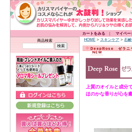
カートをみる
｜
マイペー
HOME
>
スキンケア
>
石鹸
商品検索
DeepRose ゼ
上質のオイルと成分
ほのかな香りが心を