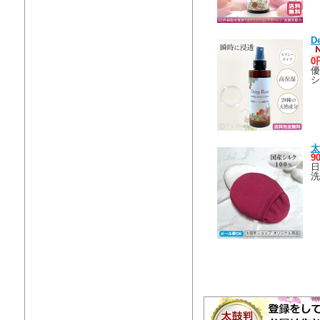
D
0
優
シ
太
9
日
洗