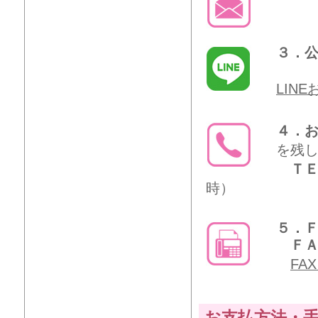
３．公
LIN
４．
を残
ＴＥ
時）
５．
ＦＡＸ
FA
お支払方法・