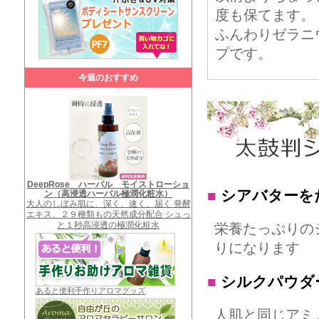
度も保てます。
ふんわりゼラニ
プです。
今週のおすすめ
DeepRose ハーバル モイストローショ
■
シアバターを
ン（高浸透ハーバル極潤化粧水）
大人のしぼみ肌に、深く、速く、届く 発酵
エキス、２９種類もの天然成分配合 シュっ
と１秒高浸透の極潤化粧水
栄養たっぷりの
りになります
■
シルクパウダ
あると便利手作りアロマグッズ
人肌と同じアミ