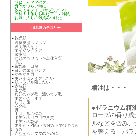
├
ベビー＆ママのケア
├
身体がつらい時に
├
飲んでキレイに♪サプリメント
├
便利！手作りお助けアロマ雑貨
└
お気に入りの雑貨みつけた
悩み別カテゴリー
├
乾燥肌
├
過剰皮脂ポツポツ
├
透明感のなさ
├
エイジングケア
├
敏感肌
├
お顔のゴワついた老化角質
├
毛穴
├
紫外線、日焼
├
目元のエイジング
├
かさかさ唇
├
キレイにメイクしたい
├
肌トラブル隠したい
├
赤ら顔
精油は・・・
├
まつ毛
├
お顔のムダ毛、濃いウブ毛
├
ボディのニオイ
├
お口、歯
├
ムダ毛
●ゼラニウム精
├
脚
├
手肌、爪の悩み
ローズの香り成
├
ボディのゴワゴワ角質
├
ボディの乾燥
ルなどを含み、
├
更年期・PMS・女性ならではのつら
い悩み
を整える、バラ
├
赤ちゃんとママのために