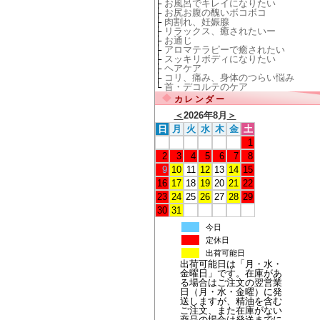
├
お風呂でキレイになりたい
├
お尻お腹の醜いボコボコ
├
肉割れ、妊娠腺
├
リラックス、癒されたいー
├
お通じ
├
アロマテラピーで癒されたい
├
スッキリボディになりたい
├
ヘアケア
├
コリ、痛み、身体のつらい悩み
└
首・デコルテのケア
カレンダー
＜
2026年8月
＞
日
月
火
水
木
金
土
1
2
3
4
5
6
7
8
9
10
11
12
13
14
15
16
17
18
19
20
21
22
23
24
25
26
27
28
29
30
31
今日
定休日
出荷可能日
出荷可能日は「月・水・
金曜日」です。在庫があ
る場合はご注文の翌営業
日（月・水・金曜）に発
送しますが、精油を含む
ご注文、また在庫がない
商品の場合は発送までに