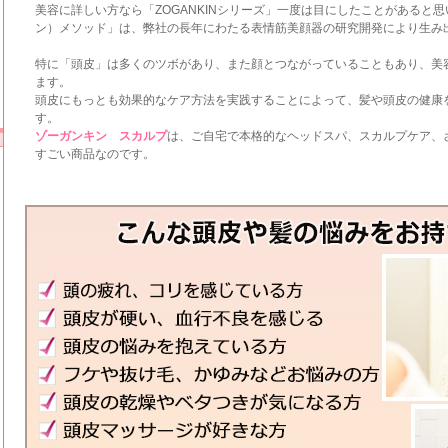
美容に詳しい方なら「ZOGANKINシリーズ」一度は目にしたことがあると
ン）メソッド」は、弊社の長年にわたる表情筋美顔器の研究開発により生み
特に「頭皮」は多くのツボがあり、また顔とつながっていることもあり、美
ます。
頭皮にもっとも効果的なケア方法を実践することによって、髪や頭皮の健康
す。
ゾーガンキン スカルプ
は、ご自宅で本格的なヘッドスパ、スカルプケア、
すごい商品なのです。