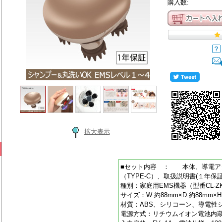
購入数:
拡大表示
■セット内容 ： 本体、導電アタ
（TYPE-C）、取扱説明書(１年保
種別：家庭用EMS機器（型番CL-Z
サイズ：W:約88mm×D:約88mm×H
材質：ABS、シリコーン、導電性
電源方式：リチウムイオン電池内