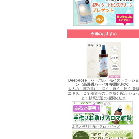
今週のおすすめ
DeepRose ハーバル モイストローショ
ン（高浸透ハーバル極潤化粧水）
大人のしぼみ肌に、深く、速く、届く 発
エキス、２９種類もの天然成分配合 シュ
と１秒高浸透の極潤化粧水
あると便利手作りアロマグッズ