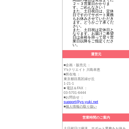
２～３営業日かかりま
す。ごめんなさい！
また、土日祝日は、定休
日ですのでサポート業務
もお休みさせていただき
ます。どうかご了承くだ
さい。
また、土日祝は定休日と
なります。お届けご希望
日は余裕を持って翌々営
業日以降をご指定くださ
い。
運営元
■企画・販売元 ：
Y'sクリエイト 川島幸恵
■所在地 ：
東京都目黒区緑が丘
1-21-1
■ 電話＆FAX ：
03-5701-6444
■お問合せ ：
support@ys-yuki.net
■
個人情報の取り扱い
営業時間のご案内
土日祝日は発送、サポート業務をお休み