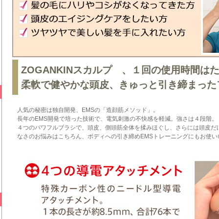
ZOGANKINスカルプ 、１回の使用時間は
柔軟で健やかな頭皮、きゅっと引き締まった
人気の秘密は独自開発、EMSの「造顔筋メソッド」。
長年のEMS開発で培った技術で、電気刺激の不快感を軽減。強さは４段階。
４つのパワフルブラシで、頭皮、側頭筋全体を揉みほぐし、さらには頭皮だ
なさのお悩みはこちろん、ボディへの引き締めEMSトレーニングにもお使い