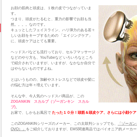
お顔の筋肉と頭皮は、１枚の皮でつながっていま
す。
つまり、頭皮がたるむと、重力の影響でお顔も当
然。。。。なのです。
キュッとしたフェイスライン、ハリ弾力のある若々
しいお顔をキープするための 「エイジングケア」
に、頭皮ケアはとても重要。
ヘッドスパなども流行っており、セルフマッサージ
などのやり方も、YouTubeなど いろいろなところ
で紹介されていますが、いますが、なかなか自分で
はやらないものですよね。
とはいうものの、加齢やストレスなどで頭皮や髪に
の悩む方は年々増えています。
そんな中、今人気のヘッドスパ商品が、この
ZOGANKIN スカルプ（ゾーガンキン スカル
プ)
。
お家で、しかもお風呂で
たった１０分！頭筋＆頭皮ケア、さらには小顔ケア
このZOGANKINシリーズのメーカー、この太鼓判ショップでも、
「ゾーガン
OVO）」
をご紹介しておりますが、EMS関連商品ではパイオニア的メーカー