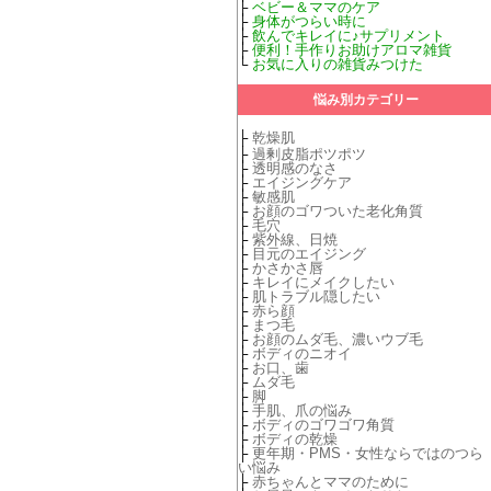
├
ベビー＆ママのケア
├
身体がつらい時に
├
飲んでキレイに♪サプリメント
├
便利！手作りお助けアロマ雑貨
└
お気に入りの雑貨みつけた
悩み別カテゴリー
├
乾燥肌
├
過剰皮脂ポツポツ
├
透明感のなさ
├
エイジングケア
├
敏感肌
├
お顔のゴワついた老化角質
├
毛穴
├
紫外線、日焼
├
目元のエイジング
├
かさかさ唇
├
キレイにメイクしたい
├
肌トラブル隠したい
├
赤ら顔
├
まつ毛
├
お顔のムダ毛、濃いウブ毛
├
ボディのニオイ
├
お口、歯
├
ムダ毛
├
脚
├
手肌、爪の悩み
├
ボディのゴワゴワ角質
├
ボディの乾燥
├
更年期・PMS・女性ならではのつら
い悩み
├
赤ちゃんとママのために