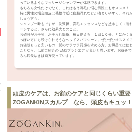
っているようなマッサージシャンプーが体感できます。
もちろん女性だけでなく、これはもう薄毛に悩む男性にもオススメ！
特に男性の場合頭皮は毛根付近に皮脂汚れなどが溜まりやすく。それ
しまう方も。
シャンプー時もですが、洗髪後、育毛エッセンスなどを塗布して（濡
ージすると、さらに効果大とのこと。
お値段がお手頃、お手入れ簡単、毎日使える、１回１０分、とにかく
っぽい方にも続けられそうなヘッドスパマシーン。ぜひぜひオススメ
お値段もっと安いもの、髪のサラサラ質感を求める方、お風呂では使
ことなら、以前ご紹介の
EMSブラシエア
が良いと思います。お好みで
ろん店長ゆきは両方使っています。
酵
っ
頭皮のケアは、お顔のケアと同じくらい重要
ZOGANKINスカルプ なら、頭皮もキュッ