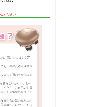
h/3.7V
安心ください
よね。高いものは２０万
、でも、顔のたるみや頭皮
。
ロウロして買おうか悩みま
ら要らないかなー、とや
してくださり、自宅のお風
ちゃくちゃ気持ちが良いで
になるからか髪の立ち上が
、美容師さんにやってもら