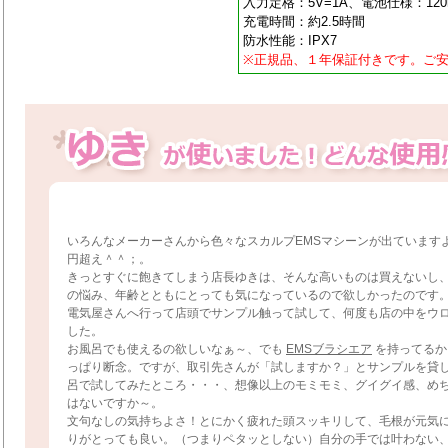
入力定格：5V=1A、電池仕様：120mA
充電時間：約2.5時間
防水性能：IPX7
※正規品、１年保証付きです。ご
いろんなメーカーさんから色々なスカルプEMSマシーンが出ています
円超え＾＾；。
きっとすぐに飽きてしまう店長ゆきは、そんな高いものは買えないし
の悩み、年齢とともにとっても気になっているので欲しかったのです
電気屋さんへ行って店頭でサンプル触って試して、何度も店の中をウ
した。
お風呂でも使えるの欲しいなぁ～、でも
EMSブラシエア
を持ってるか
っぱり断念。ですが、取引先さんが「試しますか？」とサンプルを貸
呂で試してみたところ・・・、想像以上のモミモミ、グイグイ感、め
はないですか～。
文句なしの気持ちよさ！とにかく疲れた頭スッキリして、毛根が元気
りがとっても良い。（つまりペタッとしない）自分の手では叶わない