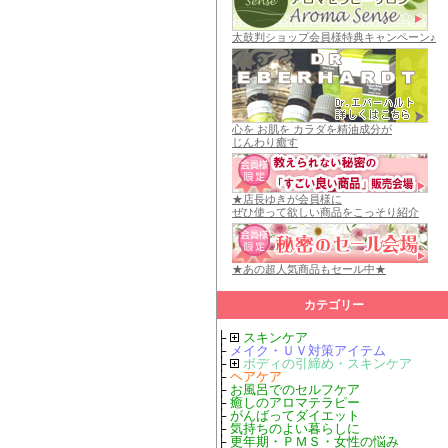
太鼓判ショップ会員様特典キャンペーン♪
心を お肌を カラダを精油成分が
じんわり癒す
★店長ゆきが会員様に
ぜひ使って欲しい商品をこっそり紹介
★あの超人気商品もセール中★
カテゴリー
├
スキンケア
├
メイク・ＵＶ対策アイテム
├
ボディの引締め・スキンケア
├
ヘアケア
├
お風呂でのセルフケア
├
癒しのアロマテラピー
├
がんばってダイエット
├
気持ちのよい暮らしに
├
更年期・ＰＭＳ・女性の悩み