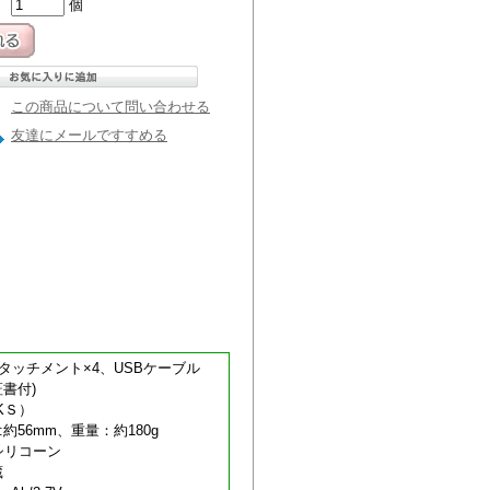
個
この商品について問い合わせる
友達にメールですすめる
ッチメント×4、USBケーブル
証書付)
KＳ）
:約56mm、重量：約180g
シリコーン
蔵