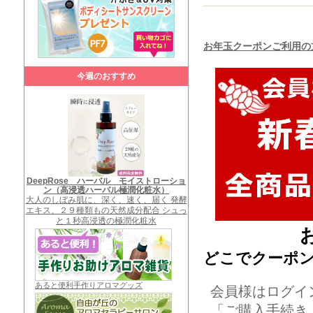
お年玉クーポンご利用の
今週のおすすめ
DeepRose ハーバル モイストローショ
ン（高浸透ハーバル極潤化粧水）
大人のしぼみ肌に、深く、速く、届く 発酵
エキス、２９種類もの天然成分配合 シュっ
と１秒高浸透の極潤化粧水
どこでクーポ
あると便利手作りアロマグッズ
会員様はログイ
「ご購入手続き