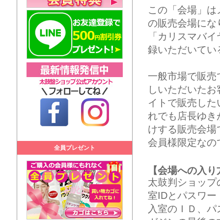
この「会場」は
の販売会場にな
「カリスマバイ
録いただいてい
一般市場で販売
しいただいたお
イトで販売した
れでも店長ゆき
けする販売会場
会員様限定なの
全員プレゼント
【会場への入り
太鼓判ショップ
室IDとパスワ
入室のＩＤ、パ