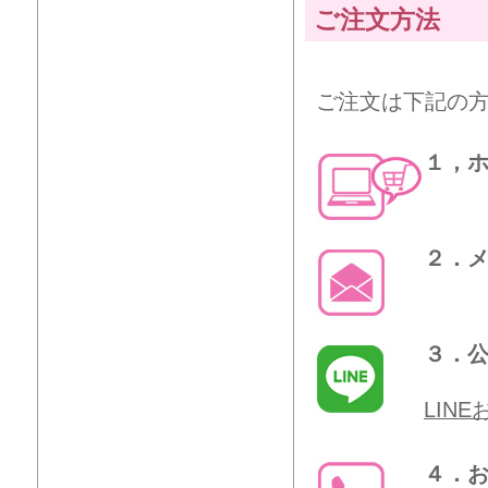
ご注文方法
ご注文は下記の
１，
２．
３．公
LIN
４．