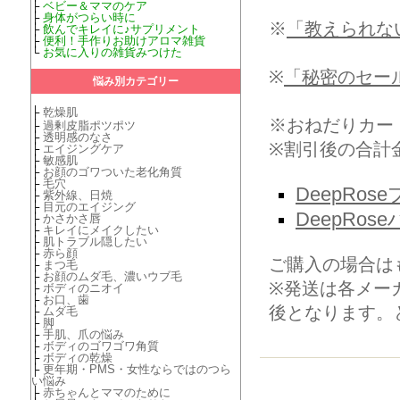
├
ベビー＆ママのケア
├
身体がつらい時に
※
「教えられな
├
飲んでキレイに♪サプリメント
├
便利！手作りお助けアロマ雑貨
└
お気に入りの雑貨みつけた
※
「秘密のセー
悩み別カテゴリー
├
乾燥肌
※おねだりカー
├
過剰皮脂ポツポツ
├
透明感のなさ
※割引後の合計
├
エイジングケア
├
敏感肌
├
お顔のゴワついた老化角質
├
毛穴
DeepRo
├
紫外線、日焼
├
目元のエイジング
DeepRo
├
かさかさ唇
├
キレイにメイクしたい
├
肌トラブル隠したい
├
赤ら顔
ご購入の場合は
├
まつ毛
├
お顔のムダ毛、濃いウブ毛
※発送は各メー
├
ボディのニオイ
├
お口、歯
後となります。
├
ムダ毛
├
脚
├
手肌、爪の悩み
├
ボディのゴワゴワ角質
├
ボディの乾燥
├
更年期・PMS・女性ならではのつら
い悩み
├
赤ちゃんとママのために