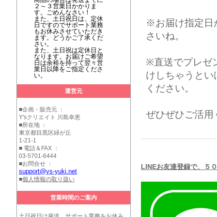
２～３営業日かかりま
す。ごめんなさい！
また、土日祝日は、定休
※お届け指定日
日ですのでサポート業務
もお休みさせていただき
さいね。
ます。どうかご了承くだ
さい。
また、土日祝は定休日と
なります。お届けご希望
※直送でプレゼ
日は余裕を持って翌々営
業日以降をご指定くださ
けしちゃうとい
い。
ください。
運営元
■企画・販売元 ：
ぜひぜひご活用
Y'sクリエイト 川島幸恵
■所在地 ：
東京都目黒区緑が丘
1-21-1
■ 電話＆FAX ：
03-5701-6444
■お問合せ ：
LINEお友達登録で、５
support@ys-yuki.net
■
個人情報の取り扱い
営業時間のご案内
土日祝日は発送、サポート業務をお休み