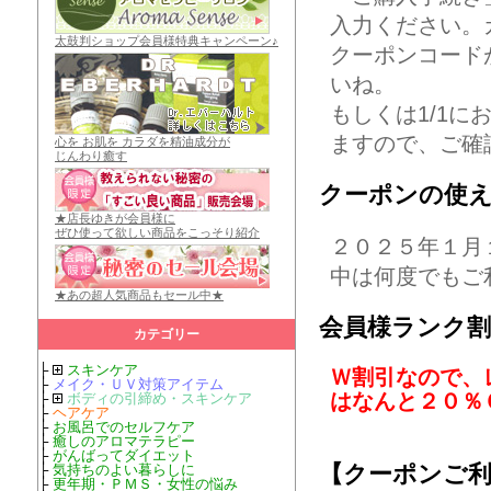
入力ください。
太鼓判ショップ会員様特典キャンペーン♪
クーポンコード
いね。
もしくは1/1
ますので、ご確
心を お肌を カラダを精油成分が
じんわり癒す
クーポンの使
★店長ゆきが会員様に
ぜひ使って欲しい商品をこっそり紹介
２０２５年１月
中は何度でもご
★あの超人気商品もセール中★
会員様ランク
カテゴリー
├
スキンケア
Ｗ割引なので、
├
メイク・ＵＶ対策アイテム
はなんと２０％Ｏ
├
ボディの引締め・スキンケア
├
ヘアケア
├
お風呂でのセルフケア
├
癒しのアロマテラピー
├
がんばってダイエット
├
気持ちのよい暮らしに
【クーポンご
├
更年期・ＰＭＳ・女性の悩み