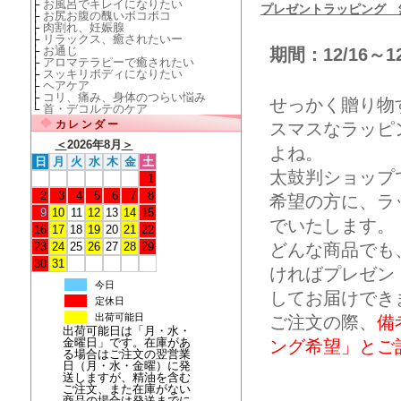
├
お風呂でキレイになりたい
プレゼントラッピング 
├
お尻お腹の醜いボコボコ
├
肉割れ、妊娠腺
├
リラックス、癒されたいー
├
お通じ
期間：12/16～1
├
アロマテラピーで癒されたい
├
スッキリボディになりたい
├
ヘアケア
├
コリ、痛み、身体のつらい悩み
せっかく贈り物
└
首・デコルテのケア
カレンダー
スマスなラッピ
＜
2026年8月
＞
よね。
日
月
火
水
木
金
土
太鼓判ショップ
1
2
3
4
5
6
7
8
希望の方に、ラ
9
10
11
12
13
14
15
でいたします。
16
17
18
19
20
21
22
23
24
25
26
27
28
29
どんな商品でも
30
31
ければプレゼン
今日
してお届けでき
定休日
出荷可能日
ご注文の際、
備
出荷可能日は「月・水・
金曜日」です。在庫があ
ング希望」とご
る場合はご注文の翌営業
日（月・水・金曜）に発
送しますが、精油を含む
ご注文、また在庫がない
商品の場合は発送までに