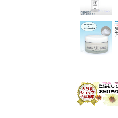
セ
8
加
年
グ