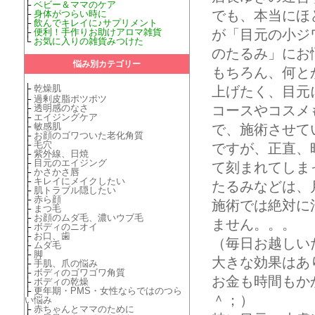
├
ベビー＆ママのケア
でも、本当にほ
├
身体がつらい時に
├
飲んでキレイに♪サプリメント
├
便利！手作りお助けアロマ雑貨
が「目元の小ジ
└
お気に入りの雑貨みつけた
のたるみ」にお
悩み別カテゴリー
もちろん、何と
├
乾燥肌
上げたく、目元
├
過剰皮脂ポツポツ
├
透明感のなさ
コースやコスメ
├
エイジングケア
├
敏感肌
で、施術させて
├
お顔のゴワついた老化角質
├
毛穴
ですが、正直、
├
紫外線、日焼
├
目元のエイジング
て刻まれてしま
├
かさかさ唇
├
キレイにメイクしたい
たるみなどは、
├
肌トラブル隠したい
├
赤ら顔
施術では絶対に
├
まつ毛
├
お顔のムダ毛、濃いウブ毛
ません。。。
├
ボディのニオイ
├
お口、歯
（毎日お越しい
├
ムダ毛
├
脚
大きな効果はあ
├
手肌、爪の悩み
├
ボディのゴワゴワ角質
お金も時間もか
├
ボディの乾燥
├
更年期・PMS・女性ならではのつら
＾；）
い悩み
├
赤ちゃんとママのために