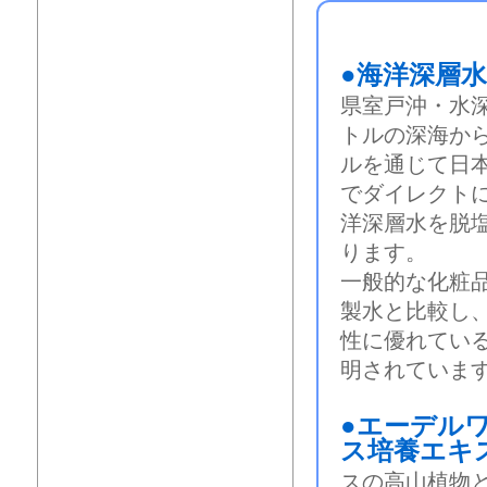
●海洋深層
県室戸沖・水深約
トルの深海か
ルを通じて日
でダイレクト
洋深層水を脱
ります。
一般的な化粧
製水と比較し
性に優れてい
明されていま
●エーデル
ス培養エキ
スの高山植物