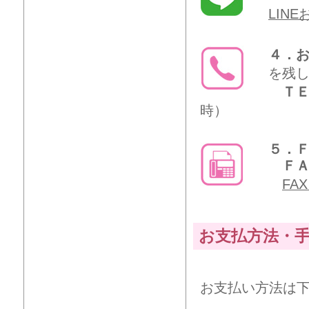
LIN
４．
を残
ＴＥ
時）
５．
ＦＡＸ
FA
お支払方法・
お支払い方法は