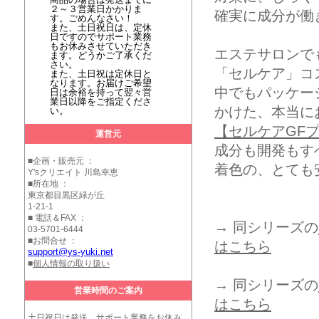
２～３営業日かかりま
確実に成分が働
す。ごめんなさい！
また、土日祝日は、定休
日ですのでサポート業務
もお休みさせていただき
エステサロンで
ます。どうかご了承くだ
さい。
「セルケア」コス
また、土日祝は定休日と
なります。お届けご希望
中でもパッケー
日は余裕を持って翌々営
業日以降をご指定くださ
かけた、本当に
い。
【セルケアGF
運営元
成分も開発もす
■企画・販売元 ：
着色の、とても
Y'sクリエイト 川島幸恵
■所在地 ：
東京都目黒区緑が丘
1-21-1
■ 電話＆FAX ：
→ 同シリーズの
03-5701-6444
■お問合せ ：
はこちら
support@ys-yuki.net
■
個人情報の取り扱い
→ 同シリーズの
営業時間のご案内
はこちら
土日祝日は発送、サポート業務をお休み