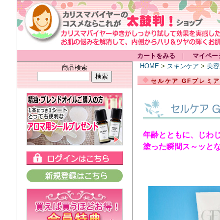
カートをみる
｜
マイペー
HOME
>
スキンケア
>
美容
商品検索
セルケア GFプレミ
年齢とともに、じわ
塗った瞬間ス～ッと