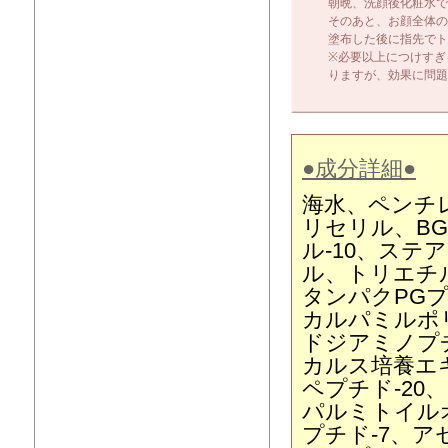
朝晩、洗顔後化粧水で
そのあと、お顔全体の
塗布した後に指先でト
※必要以上につけすぎ
りますが、効果に問題
●成分詳細●
海水、ペンチ
リセリル、B
ル-10、ス
ル、トリエチ
タンパクPG
カルパミルポ
ドジアミノプ
カルス培養エ
ペプチド-20
パルミトイル
プチド-7、