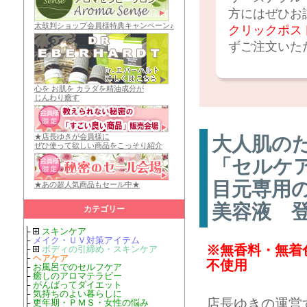
方にはぜひお
太鼓判ショップ会員様特典キャンペーン♪
クリックポス
ずご注文いた
心を お肌を カラダを精油成分が
じんわり癒す
★店長ゆきが会員様に
大人肌のた
ぜひ使って欲しい商品をこっそり紹介
「セルケ
目元専用
★あの超人気商品もセール中★
美容液 
カテゴリー
├
スキンケア
├
メイク・ＵＶ対策アイテム
※無香料・無着
├
ボディの引締め・スキンケア
├
ヘアケア
不使用
├
お風呂でのセルフケア
├
癒しのアロマテラピー
├
がんばってダイエット
├
気持ちのよい暮らしに
店長ゆきの運営
├
更年期・ＰＭＳ・女性の悩み