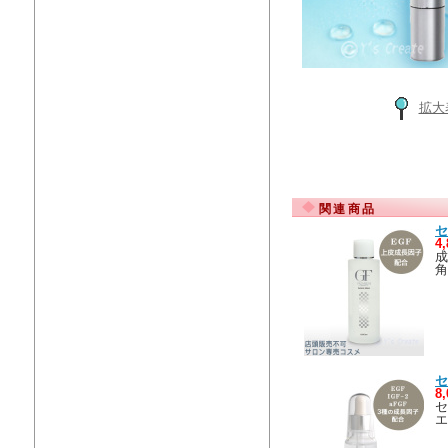
拡大
関連商品
セ
4
成
角
セ
8
セ
エ