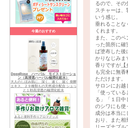
るので、その
スチャーは、
いう感じ。
垂れることな
くれます。
今週のおすすめ
また、このペ
った箇所に確
ば塗布した後
かりなじみま
香りですが
【
も完全に無香
DeepRose ハーバル モイストローショ
ン（高浸透ハーバル極潤化粧水）
ただけます。
大人のしぼみ肌に、深く、速く、届く 発酵
サロンにお越
エキス、２９種類もの天然成分配合 シュっ
と１秒高浸透の極潤化粧水
「使っている
る」「１日中
のシワにも使
成分は本当に
あると便利手作りアロマグッズ
おり、また相
リーズナブル