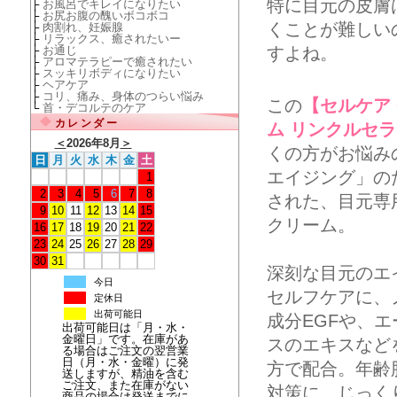
特に目元の皮膚
├
お風呂でキレイになりたい
├
お尻お腹の醜いボコボコ
くことが難しい
├
肉割れ、妊娠腺
├
リラックス、癒されたいー
├
お通じ
すよね。
├
アロマテラピーで癒されたい
├
スッキリボディになりたい
├
ヘアケア
├
コリ、痛み、身体のつらい悩み
この
【セルケア 
└
首・デコルテのケア
カレンダー
ム リンクルセ
＜
2026年8月
＞
くの方がお悩み
日
月
火
水
木
金
土
エイジング」の
1
2
3
4
5
6
7
8
された、目元専
9
10
11
12
13
14
15
クリーム。
16
17
18
19
20
21
22
23
24
25
26
27
28
29
30
31
深刻な目元のエ
今日
セルフケアに、
定休日
出荷可能日
成分EGFや、
出荷可能日は「月・水・
金曜日」です。在庫があ
スのエキスなど
る場合はご注文の翌営業
日（月・水・金曜）に発
方で配合。年齢
送しますが、精油を含む
ご注文、また在庫がない
対策に、じっく
商品の場合は発送までに