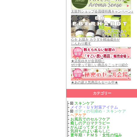
太鼓判ショップ会員様特典キャンペーン♪
心を お肌を カラダを精油成分が
じんわり癒す
★店長ゆきが会員様に
ぜひ使って欲しい商品をこっそり紹介
★あの超人気商品もセール中★
カテゴリー
├
スキンケア
├
メイク・ＵＶ対策アイテム
├
ボディの引締め・スキンケア
├
ヘアケア
├
お風呂でのセルフケア
├
癒しのアロマテラピー
├
がんばってダイエット
├
気持ちのよい暮らしに
├
更年期・ＰＭＳ・女性の悩み