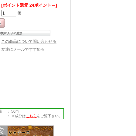
[ポイント還元 24ポイント～]
個
この商品について問い合わせる
友達にメールですすめる
量
：
50ml
：
※成分は
こちら
をご覧下さい。