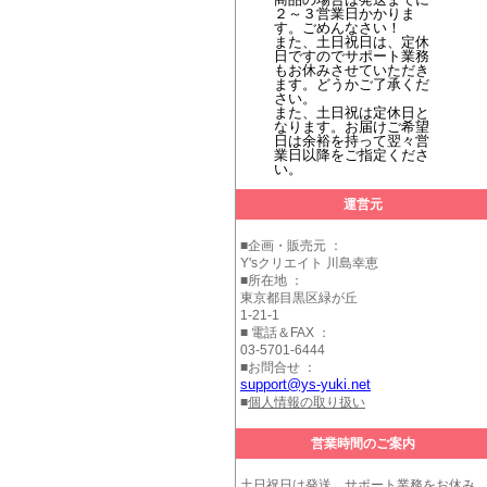
２～３営業日かかりま
す。ごめんなさい！
また、土日祝日は、定休
日ですのでサポート業務
もお休みさせていただき
ます。どうかご了承くだ
さい。
また、土日祝は定休日と
なります。お届けご希望
日は余裕を持って翌々営
業日以降をご指定くださ
い。
運営元
■企画・販売元 ：
Y'sクリエイト 川島幸恵
■所在地 ：
東京都目黒区緑が丘
1-21-1
■ 電話＆FAX ：
03-5701-6444
■お問合せ ：
support@ys-yuki.net
■
個人情報の取り扱い
営業時間のご案内
土日祝日は発送、サポート業務をお休み