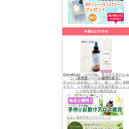
今週のおすすめ
DeepRose ハーバル モイストローショ
ン（高浸透ハーバル極潤化粧水）
大人のしぼみ肌に、深く、速く、届く 発
エキス、２９種類もの天然成分配合 シュ
と１秒高浸透の極潤化粧水
あると便利手作りアロマグッズ