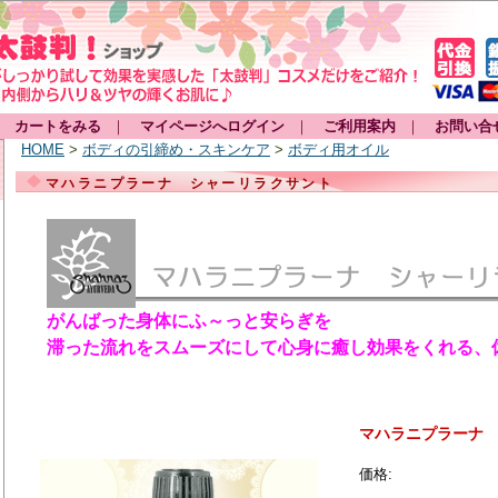
カートをみる
｜
マイページへログイン
｜
ご利用案内
｜
お問い合
HOME
>
ボディの引締め・スキンケア
>
ボディ用オイル
マハラニプラーナ シャーリラクサント
がんばった身体にふ～っと安らぎを
滞った流れをスムーズにして心身に癒し効果をくれる、
マハラニプラーナ
価格: