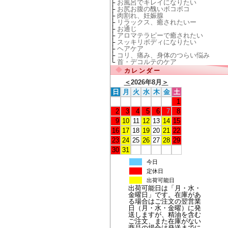
├
お風呂でキレイになりたい
├
お尻お腹の醜いボコボコ
├
肉割れ、妊娠腺
├
リラックス、癒されたいー
├
お通じ
├
アロマテラピーで癒されたい
├
スッキリボディになりたい
├
ヘアケア
├
コリ、痛み、身体のつらい悩み
└
首・デコルテのケア
カレンダー
＜
2026年8月
＞
日
月
火
水
木
金
土
1
2
3
4
5
6
7
8
9
10
11
12
13
14
15
16
17
18
19
20
21
22
23
24
25
26
27
28
29
30
31
今日
定休日
出荷可能日
出荷可能日は「月・水・
金曜日」です。在庫があ
る場合はご注文の翌営業
日（月・水・金曜）に発
送しますが、精油を含む
ご注文、また在庫がない
商品の場合は発送までに