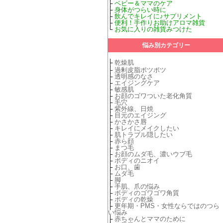
├
ベビー＆ママのケア
├
身体がつらい時に
├
飲んでキレイに♪サプリメント
├
便利！手作りお助けアロマ雑貨
└
お気に入りの雑貨みつけた
悩み別カテゴリー
├
乾燥肌
├
過剰皮脂ポツポツ
├
透明感のなさ
├
エイジングケア
├
敏感肌
├
お顔のゴワついた老化角質
├
毛穴
├
紫外線、日焼
├
目元のエイジング
├
かさかさ唇
├
キレイにメイクしたい
├
肌トラブル隠したい
├
赤ら顔
├
まつ毛
├
お顔のムダ毛、濃いウブ毛
├
ボディのニオイ
├
お口、歯
├
ムダ毛
├
脚
├
手肌、爪の悩み
├
ボディのゴワゴワ角質
├
ボディの乾燥
├
更年期・PMS・女性ならではのつら
い悩み
├
赤ちゃんとママのために